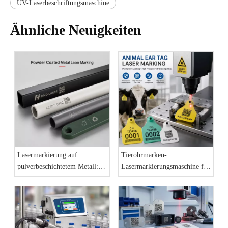
UV-Laserbeschriftungsmaschine
Ähnliche Neuigkeiten
Lasermarkierung auf
Tierohrmarken-
pulverbeschichtetem Metall:
Lasermarkierungsmaschine für
Eine dauerhafte
das Rückverfolgbarkeitssystem
Kennzeichnungslösung für
für Nutztiere
Industrieprodukte