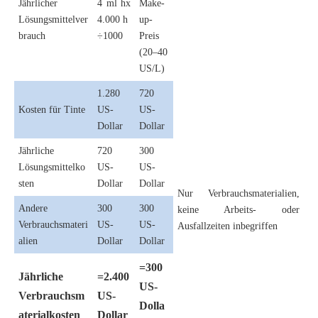
Jährlicher
4 ml hx
Make-
Lösungsmittelver
4.000 h
up-
brauch
÷1000
Preis
(20–40
US/L)
1.280
720
Kosten für Tinte
US-
US-
Dollar
Dollar
Jährliche
720
300
Lösungsmittelko
US-
US-
sten
Dollar
Dollar
Nur Verbrauchsmaterialien,
Andere
300
300
keine Arbeits- oder
Verbrauchsmateri
US-
US-
Ausfallzeiten inbegriffen
alien
Dollar
Dollar
=300
Jährliche
=2.400
US-
Verbrauchsm
US-
Dolla
aterialkosten
Dollar