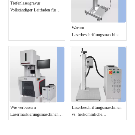
Tiefenlasergravur:
Vollständiger Leitfaden für
hochdetaillierte und 3D-
Reliefeffekte
Warum
Laserbeschriftungsmaschinen
die Zukunft der Fertigung sind
Wie verbessern
Laserbeschriftungsmaschinen
Lasermarkierungsmaschinen
vs. herkömmliche
die Produktidentifizierung und
Beschriftungsmethoden: Ein
Rückverfolgbarkeit?
Vergleich