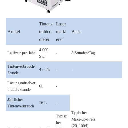
Tintens
Laser
Artikel
trahlco
marki
Basis
dierer
erer
4.000
Laufzeit pro Jahr
-
8 Stunden/Tag
Std
Tintenverbrauch/
4 ml/h
-
-
Stunde
Lösungsmittelver
6L
-
brauch/Stunde
Jährlicher
16 L
-
Tintenverbrauch
Typischer
Typisc
Make-up-Preis
her
(20–100/l)