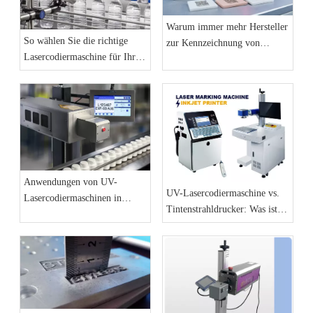
Warum immer mehr Hersteller
So wählen Sie die richtige
zur Kennzeichnung von
Lasercodiermaschine für Ihre
Produktionslinien auf
Produktionslinie aus: Der
Faserlaser-
vollständige Einkaufsführer
Markierungsmaschinen
2026
umsteigen
Anwendungen von UV-
UV-Lasercodiermaschine vs.
Lasercodiermaschinen in
Tintenstrahldrucker: Was ist
Produktionslinien in der
besser für Produktionslinien?
Werkstatt