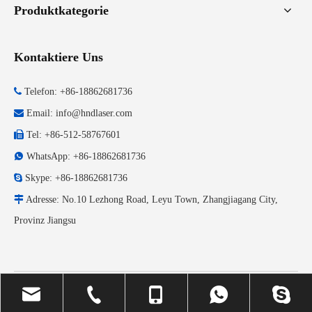
Produktkategorie
Kontaktiere Uns

Telefon: +86-18862681736

Email:
info@hndlaser.com

Tel: +86-512-58767601

WhatsApp: +86-18862681736

Skype: +86-18862681736

Adresse: No.10 Lezhong Road, Leyu Town, Zhangjiagang City,
Provinz Jiangsu
Copyright © 2023 HND Laser. Alle Rechte vorbehalten.
Sitemap
.