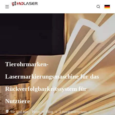
Tierohrmarken-
Lasermarkierungsmaschine für das
Rückverfolgbarkeitssystem für
Nutztiere
Sie sind hier:
Heim
»
Blog
»
Lasergravursystem
»