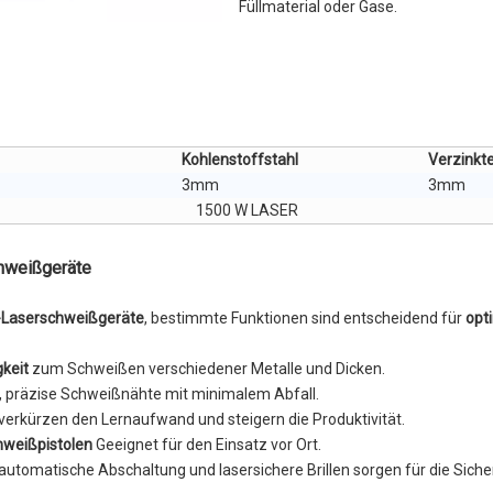
Füllmaterial oder Gase.
Kohlenstoffstahl
Verzinkt
3mm
3mm
1500 W LASER
hweißgeräte
-Laserschweißgeräte
, bestimmte Funktionen sind entscheidend für
opt
gkeit
zum Schweißen verschiedener Metalle und Dicken.
e, präzise Schweißnähte mit minimalem Abfall.
 verkürzen den Lernaufwand und steigern die Produktivität.
hweißpistolen
Geeignet für den Einsatz vor Ort.
 automatische Abschaltung und lasersichere Brillen sorgen für die Siche