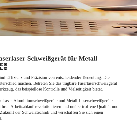
aserlaser-Schweißgerät für Metall-
sind Effizienz und Präzision von entscheidender Bedeutung. Die
erschied machen. Betreten Sie das tragbare Faserlaserschweißgerät
rkzeug, das beispiellose Kontrolle und Vielseitigkeit bietet.
en Laser-Aluminiumschweißgeräte und Metall-Laserschweißgeräte.
Ihren Arbeitsablauf revolutionieren und unübertroffene Qualität und
e Zukunft der Schweißtechnik und verschaffen Sie sich einen
e.