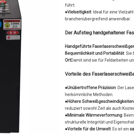
führt.
●Vielseitigkeit
: Ideal für eine Vielzah
branchenübergreifend anwendbar.
Der Aufstieg handgehaltener Fa
Handgeführte Faserlaserschweißge
Bequemlichkeit und Portabilität
. Sie
Ort
Damit sind sie für Feldarbeiten 
Vorteile des Faserlaserschwei
●
Unübertroffene Präzision
: Der Las
herkömmliche Methoden.
●
Höhere Schweißgeschwindigkeiten
reduziert sowohl Zeit als auch Koste
●
Minimale Wärmeverformung
: Bei
strukturelle Integrität und Eigenscha
●
Vorteile für die Umwelt
: Es ist ein
sa