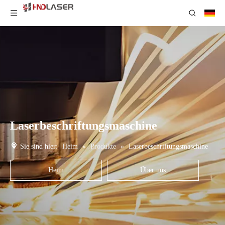
Laserbeschriftungsmaschine
Sie sind hier:
Heim
»
Produkte
»
Laserbeschriftungsmaschine
Heim
Über uns