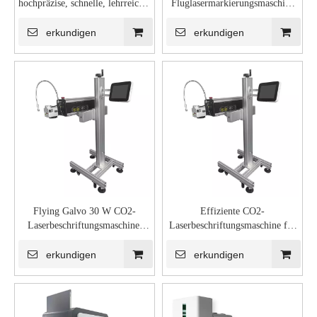
hochpräzise, ​​schnelle, lehrreiche,
Fluglasermarkierungsmaschine
maßgeschneiderte CO2-
für PET-Glasflaschen-
Lasermarkierungsmaschine,
Codedrucker
erkundigen
erkundigen
hergestellt in China
Flying Galvo 30 W CO2-
Effiziente CO2-
Laserbeschriftungsmaschine,
Laserbeschriftungsmaschine für
Rohlinge, Waffengeschenke,
Pillentablettenpaket-Gravurcode-
Leder, Barcode, Pille, Blister,
Drucker
erkundigen
erkundigen
Tabletten, pharmazeutische
Verpackung zum Verkauf