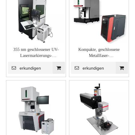
355 nm geschlossener UV-
Kompakte, geschlossene
Lasermarkierungs-
Metallfaser-
Graviermaschine-Gravierdrucker
Lasergravurmaschine zum
Gravieren von goldenem
erkundigen
erkundigen
Schmuck