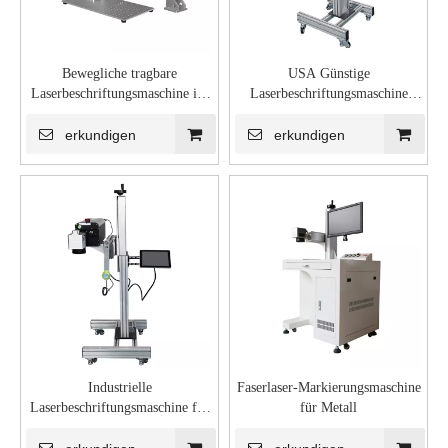
Bewegliche tragbare
USA Günstige
Laserbeschriftungsmaschine im
Laserbeschriftungsmaschine
Büro
Lieferant Hersteller
Kunststoffpreis
erkundigen
erkundigen
Industrielle
Faserlaser-Markierungsmaschine
Laserbeschriftungsmaschine für
für Metall
die Produktionslinie