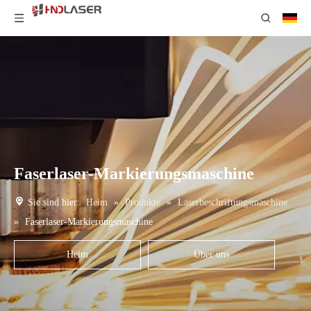
Faserlaser-Markierungsmaschine
Sie sind hier:
Heim
»
Produkte
»
Laserbeschriftungsmaschine
»
Faserlaser-Markierungsmaschine
Heim
Über uns