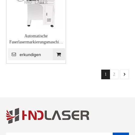
Automatische
Faserlasermarkierungsmaschine
mit CCD-Vision-System
erkundigen
1
2