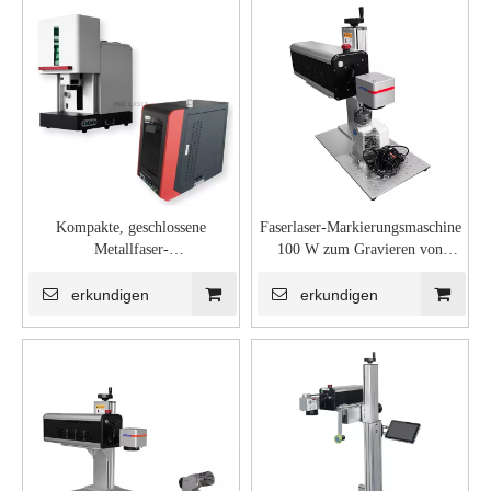
Kompakte, geschlossene
Faserlaser-Markierungsmaschine
Metallfaser-
100 W zum Gravieren von
Lasergravurmaschine zum
Metall
Gravieren von goldenem
erkundigen
erkundigen
Schmuck