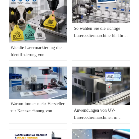
So wählen Sie die richtige
Lasercodiermaschine für Ihre
Produktionslinie aus: Der
Wie die Lasermarkierung die
vollständige Einkaufsführer
Identifizierung von
2026
Tierohrmarken und die
Rückverfolgbarkeit von
Nutztieren verbessert
Warum immer mehr Hersteller
Anwendungen von UV-
zur Kennzeichnung von
Lasercodiermaschinen in
Produktionslinien auf
Produktionslinien in der
Faserlaser-
Werkstatt
Markierungsmaschinen