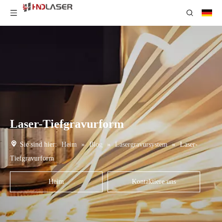
Laser-Tiefgravurform
Sie sind hier:
Heim
»
Blog
»
Lasergravursystem
»
Laser-
Tiefgravurform
Heim
Kontaktiere uns