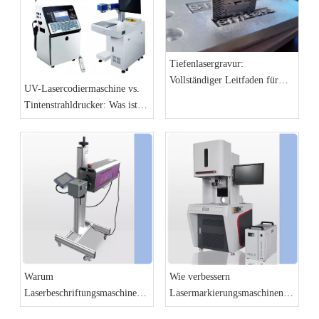
umsteigen
Tiefenlasergravur:
Vollständiger Leitfaden für
UV-Lasercodiermaschine vs.
hochdetaillierte und 3D-
Tintenstrahldrucker: Was ist
Reliefeffekte
besser für Produktionslinien?
Warum
Wie verbessern
Laserbeschriftungsmaschinen
Lasermarkierungsmaschinen
die Zukunft der Fertigung sind
die Produktidentifizierung und