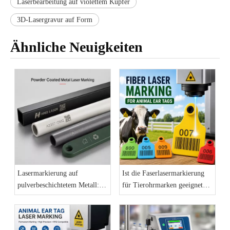
Laserbearbeitung auf violettem Kupfer
3D-Lasergravur auf Form
Ähnliche Neuigkeiten
Lasermarkierung auf
Ist die Faserlasermarkierung
pulverbeschichtetem Metall:
für Tierohrmarken geeignet?
Eine dauerhafte
Ein praktischer Leitfaden für
Kennzeichnungslösung für
Hersteller
Industrieprodukte