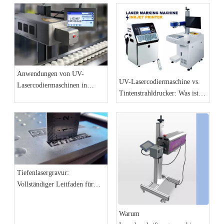
vollständige Einkaufsführer
Markierungsmaschinen
2026
umsteigen
Anwendungen von UV-
UV-Lasercodiermaschine vs.
Lasercodiermaschinen in
Tintenstrahldrucker: Was ist
Produktionslinien in der
besser für Produktionslinien?
Werkstatt
Tiefenlasergravur:
Vollständiger Leitfaden für
hochdetaillierte und 3D-
Reliefeffekte
Warum