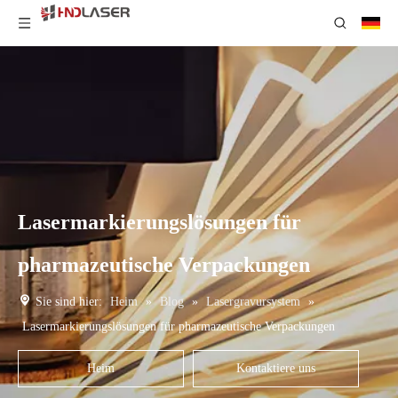
Lasermarkierungslösungen für
pharmazeutische Verpackungen
Sie sind hier:
Heim
»
Blog
»
Lasergravursystem
»
Lasermarkierungslösungen für pharmazeutische Verpackungen
Heim
Kontaktiere uns