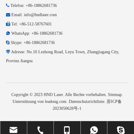

Telefon: +86-18862681736

Email:
info@hndlaser.com

Tel: +86-512-58767601

WhatsApp: +86-18862681736

Skype: +86-18862681736

Adresse: No.10 Lezhong Road, Leyu Town, Zhangjiagang City,
Provinz Jiangsu
Copyright © 2023 HND Laser. Alle Rechte vorbehalten.
Sitemap
.
Unterstützung von
leadong.com
.
Datenschutzrichtlinie
.
苏ICP备
2023050628号-1