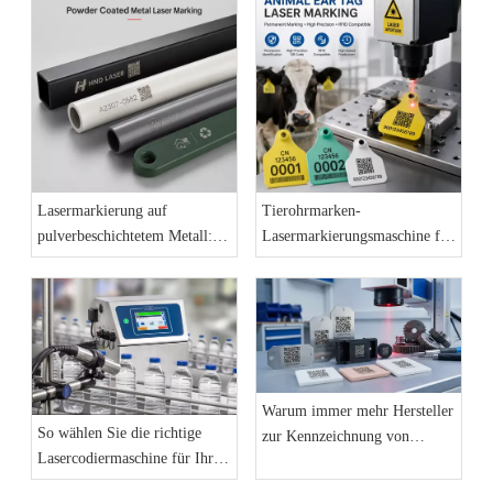
Lasermarkierung auf
Tierohrmarken-
pulverbeschichtetem Metall:
Lasermarkierungsmaschine für
Eine dauerhafte
das Rückverfolgbarkeitssystem
Kennzeichnungslösung für
für Nutztiere
Industrieprodukte
Warum immer mehr Hersteller
So wählen Sie die richtige
zur Kennzeichnung von
Lasercodiermaschine für Ihre
Produktionslinien auf
Produktionslinie aus: Der
Faserlaser-