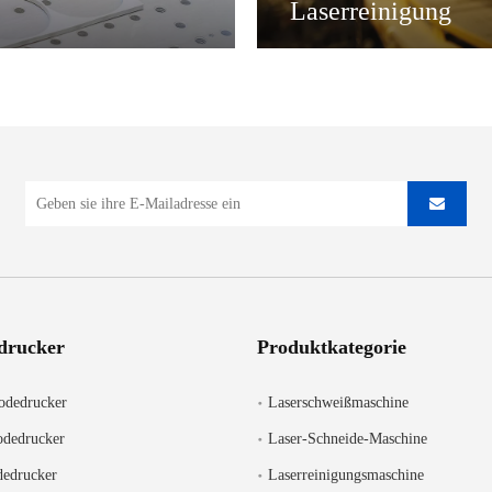
Laserreinigung
drucker
Produktkategorie
Codedrucker
Laserschweißmaschine
odedrucker
Laser-Schneide-Maschine
edrucker
Laserreinigungsmaschine