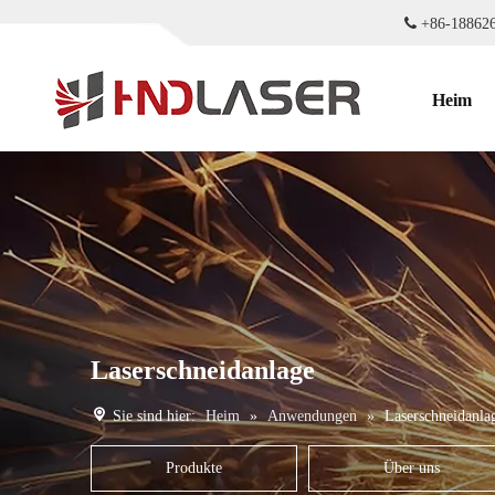

+86-188
Heim
Laserschneidanlage
Sie sind hier:
Heim
»
Anwendungen
»
Laserschneidanla
Produkte
Über uns