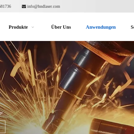
62681736

info@hndlaser.com
Produkte
Über Uns
Anwendungen
S
ge