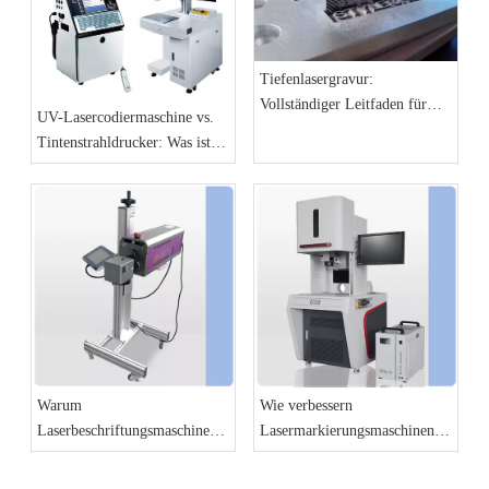
Tiefenlasergravur:
Vollständiger Leitfaden für
UV-Lasercodiermaschine vs.
hochdetaillierte und 3D-
Tintenstrahldrucker: Was ist
Reliefeffekte
besser für Produktionslinien?
Warum
Wie verbessern
Laserbeschriftungsmaschinen
Lasermarkierungsmaschinen
die Zukunft der Fertigung sind
die Produktidentifizierung und
Rückverfolgbarkeit?