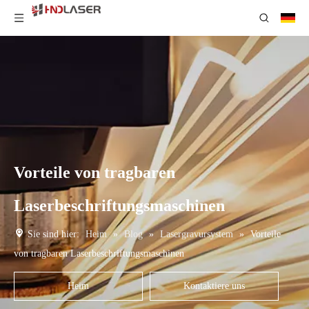
Vorteile von tragbaren
Laserbeschriftungsmaschinen
Sie sind hier:
Heim
»
Blog
»
Lasergravursystem
»
Vorteile
von tragbaren Laserbeschriftungsmaschinen
Heim
Kontaktiere uns