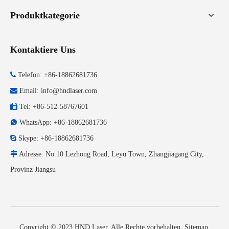
Produktkategorie
Kontaktiere Uns

Telefon: +86-18862681736

Email:
info@hndlaser.com

Tel: +86-512-58767601

WhatsApp: +86-18862681736

Skype: +86-18862681736

Adresse: No.10 Lezhong Road, Leyu Town, Zhangjiagang City,
Provinz Jiangsu
Copyright © 2023 HND Laser. Alle Rechte vorbehalten.
Sitemap
.