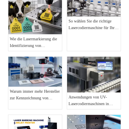
So wählen Sie die richtige
Lasercodiermaschine für Ihre
Produktionslinie aus: Der
Wie die Lasermarkierung die
vollständige Einkaufsführer
Identifizierung von
2026
Tierohrmarken und die
Rückverfolgbarkeit von
Nutztieren verbessert
Warum immer mehr Hersteller
Anwendungen von UV-
zur Kennzeichnung von
Lasercodiermaschinen in
Produktionslinien auf
Produktionslinien in der
Faserlaser-
Werkstatt
Markierungsmaschinen
umsteigen