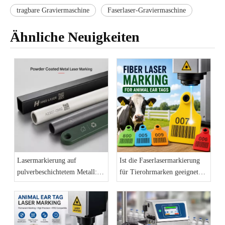
tragbare Graviermaschine
Faserlaser-Graviermaschine
Ähnliche Neuigkeiten
Lasermarkierung auf
Ist die Faserlasermarkierung
pulverbeschichtetem Metall:
für Tierohrmarken geeignet?
Eine dauerhafte
Ein praktischer Leitfaden für
Kennzeichnungslösung für
Hersteller
Industrieprodukte