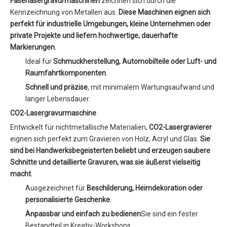
Faserlasergravurmaschinen
zeichnen sich durch die
Kennzeichnung von Metallen aus.
Diese Maschinen eignen sich
perfekt für industrielle Umgebungen, kleine Unternehmen oder
private Projekte und liefern hochwertige, dauerhafte
Markierungen.
Ideal für
Schmuckherstellung, Automobilteile oder Luft- und
Raumfahrtkomponenten
.
Schnell und präzise
, mit minimalem Wartungsaufwand und
langer Lebensdauer.
CO2-Lasergravurmaschine
Entwickelt für nichtmetallische Materialien,
CO2-Lasergravierer
eignen sich perfekt zum Gravieren von Holz, Acryl und Glas.
Sie
sind bei Handwerksbegeisterten beliebt und erzeugen saubere
Schnitte und detaillierte Gravuren, was sie äußerst vielseitig
macht.
Ausgezeichnet für
Beschilderung, Heimdekoration oder
personalisierte Geschenke
.
Anpassbar und einfach zu bedienen
Sie sind ein fester
Bestandteil in Kreativ-Workshops.