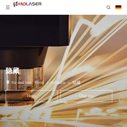
隐藏
Sie sind hier:
Heim
»
Produkte
»
隐藏
Heim
Über uns