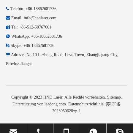

Telefon: +86-18862681736

Email:
info@hndlaser.com

Tel: +86-512-58767601

WhatsApp: +86-18862681736

Skype: +86-18862681736

Adresse: No.10 Lezhong Road, Leyu Town, Zhangjiagang City,
Provinz Jiangsu
Copyright © 2023 HND Laser. Alle Rechte vorbehalten.
Sitemap
.
Unterstützung von
leadong.com
.
Datenschutzrichtlinie
.
苏ICP备
2023050628号-1