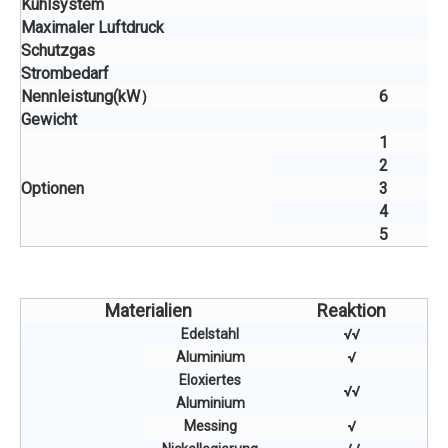
Kühlsystem
Maximaler Luftdruck
Schutzgas
Strombedarf
Nennleistung
(
kW）
6
Gewicht
1
2
Optionen
3
4
5
Materialien
Reaktion
Edelstahl
√√
Aluminium
√
Eloxiertes
√√
Aluminium
Messing
√