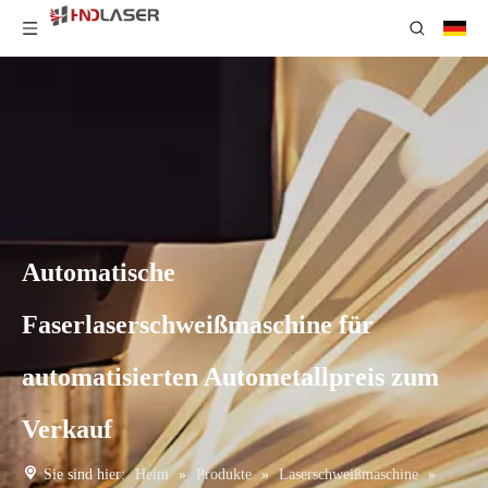
Automatische
Faserlaserschweißmaschine für
automatisierten Autometallpreis zum
Verkauf
Sie sind hier:
Heim
»
Produkte
»
Laserschweißmaschine
»