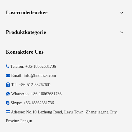
Lasercodedrucker
Produktkategorie
Kontaktiere Uns

Telefon: +86-18862681736

Email:
info@hndlaser.com

Tel: +86-512-58767601

WhatsApp: +86-18862681736

Skype: +86-18862681736

Adresse: No.10 Lezhong Road, Leyu Town, Zhangjiagang City,
Provinz Jiangsu