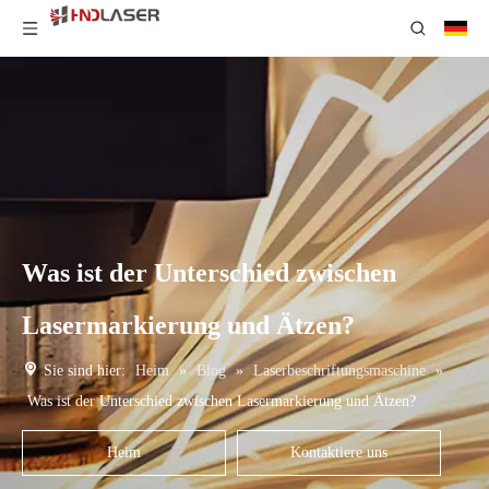
Was ist der Unterschied zwischen
Lasermarkierung und Ätzen?
Sie sind hier:
Heim
»
Blog
»
Laserbeschriftungsmaschine
»
Was ist der Unterschied zwischen Lasermarkierung und Ätzen?
Heim
Kontaktiere uns