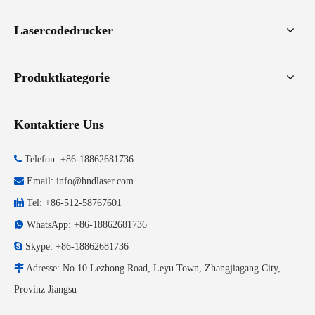
Lasercodedrucker
Produktkategorie
Kontaktiere Uns

Telefon: +86-18862681736

Email:
info@hndlaser.com

Tel: +86-512-58767601

WhatsApp: +86-18862681736

Skype: +86-18862681736

Adresse: No.10 Lezhong Road, Leyu Town, Zhangjiagang City,
Provinz Jiangsu