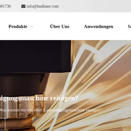
62681736

info@hndlaser.com
Produkte
Über Uns
Anwendungen
S
nigungsmaschine reinigen?
Was können Sie mit einer Laserreinigungsmaschine reinigen?