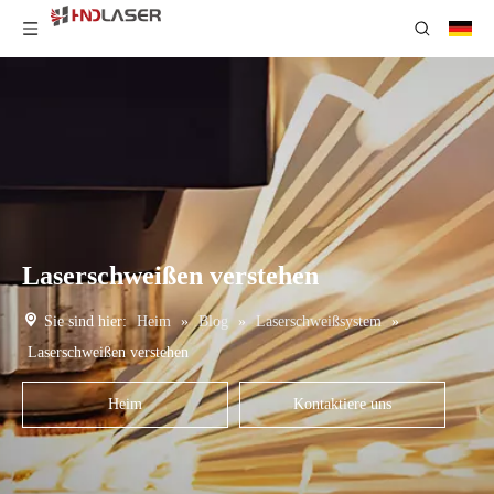
Laserschweißen verstehen
Sie sind hier:
Heim
»
Blog
»
Laserschweißsystem
»
Laserschweißen verstehen
Heim
Kontaktiere uns