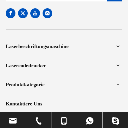
Laserbeschriftungsmaschine
Lasercodedrucker
Produktkategorie
Kontaktiere Uns

Telefon: +86-18862681736

Email:
info@hndlaser.com