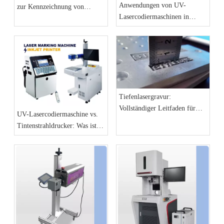
Anwendungen von UV-
zur Kennzeichnung von
Lasercodiermaschinen in
Produktionslinien auf
Produktionslinien in der
Faserlaser-
Werkstatt
Markierungsmaschinen
umsteigen
Tiefenlasergravur:
Vollständiger Leitfaden für
UV-Lasercodiermaschine vs.
hochdetaillierte und 3D-
Tintenstrahldrucker: Was ist
Reliefeffekte
besser für Produktionslinien?