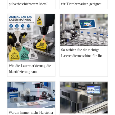
pulverbeschichtetem Metall:
für Tierohrmarken geeignet?
Eine dauerhafte
Ein praktischer Leitfaden für
Kennzeichnungslösung für
Hersteller
Industrieprodukte
So wählen Sie die richtige
Lasercodiermaschine für Ihre
Produktionslinie aus: Der
Wie die Lasermarkierung die
vollständige Einkaufsführer
Identifizierung von
2026
Tierohrmarken und die
Rückverfolgbarkeit von
Nutztieren verbessert
Warum immer mehr Hersteller