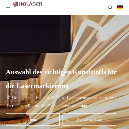
Auswahl des richtigen Kunststoffs für
die Lasermarkierung
Sie sind hier:
Heim
»
Blog
»
Lasergravursystem
»
Auswahl
des richtigen Kunststoffs für die Lasermarkierung
Heim
Kontaktiere uns