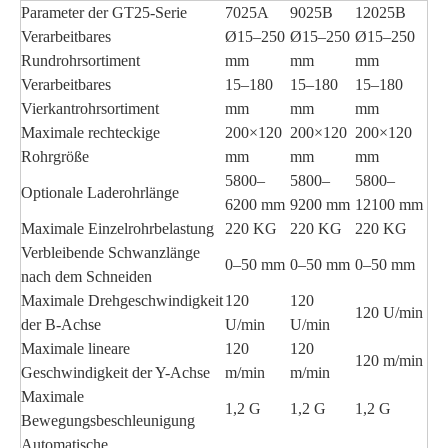
Parameter der GT25-Serie
7025A
9025B
12025B
Verarbeitbares
Ø15–250
Ø15–250
Ø15–250
Rundrohrsortiment
mm
mm
mm
Verarbeitbares
15–180
15–180
15–180
Vierkantrohrsortiment
mm
mm
mm
Maximale rechteckige
200×120
200×120
200×120
Rohrgröße
mm
mm
mm
5800–
5800–
5800–
Optionale Laderohrlänge
6200 mm
9200 mm
12100 mm
Maximale Einzelrohrbelastung
220 KG
220 KG
220 KG
Verbleibende Schwanzlänge
0–50 mm
0–50 mm
0–50 mm
nach dem Schneiden
Maximale Drehgeschwindigkeit
120
120
120 U/min
der B-Achse
U/min
U/min
Maximale lineare
120
120
120 m/min
Geschwindigkeit der Y-Achse
m/min
m/min
Maximale
1,2 G
1,2 G
1,2 G
Bewegungsbeschleunigung
Automatische