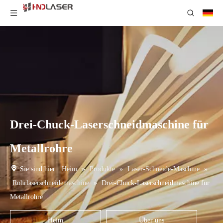
Drei-Chuck-Laserschneidmaschine für
Metallrohre
Sie sind hier:
Heim
»
Produkte
»
Laser-Schneide-Maschine
»
Rohrlaserschneidemaschine
»
Drei-Chuck-Laserschneidmaschine für
Metallrohre
Heim
Über uns