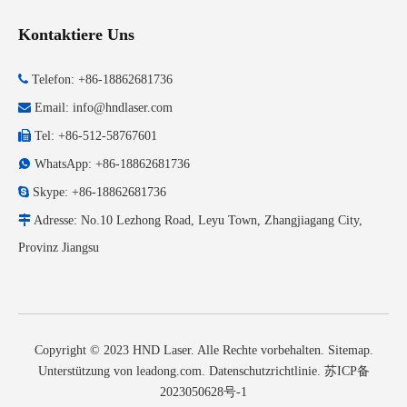
Kontaktiere Uns

Telefon: +86-18862681736

Email:
info@hndlaser.com

Tel: +86-512-58767601

WhatsApp: +86-18862681736

Skype: +86-18862681736

Adresse: No.10 Lezhong Road, Leyu Town, Zhangjiagang City,
Provinz Jiangsu
Copyright © 2023 HND Laser. Alle Rechte vorbehalten.
Sitemap
.
Unterstützung von
leadong.com
.
Datenschutzrichtlinie
.
苏ICP备
2023050628号-1