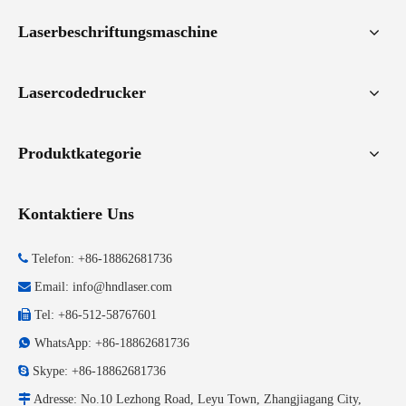
Laserbeschriftungsmaschine
Lasercodedrucker
Produktkategorie
Kontaktiere Uns

Telefon: +86-18862681736

Email:
info@hndlaser.com

Tel: +86-512-58767601

WhatsApp: +86-18862681736

Skype: +86-18862681736

Adresse: No.10 Lezhong Road, Leyu Town, Zhangjiagang City,