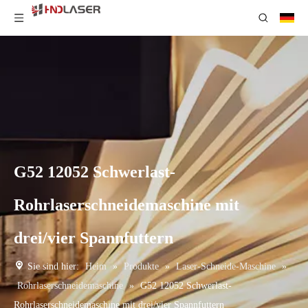
G52 12052 Schwerlast-
Rohrlaserschneidemaschine mit
drei/vier Spannfuttern
Sie sind hier:
Heim
»
Produkte
»
Laser-Schneide-Maschine
»
Rohrlaserschneidemaschine
»
G52 12052 Schwerlast-
Rohrlaserschneidemaschine mit drei/vier Spannfuttern