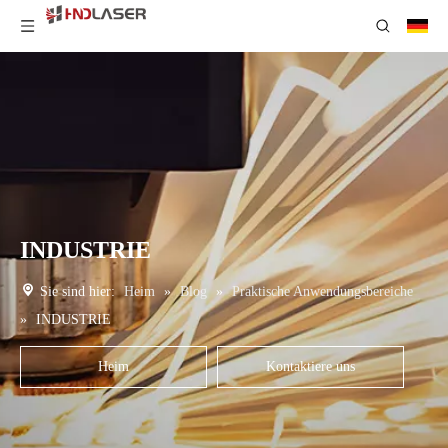
INDUSTRIE
Sie sind hier:
Heim
»
Blog
»
Praktische Anwendungsbereiche
»
INDUSTRIE
Heim
Kontaktiere uns