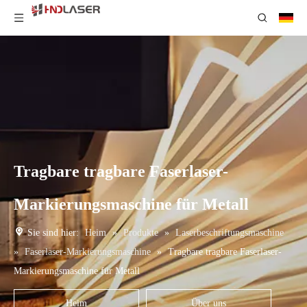
Tragbare tragbare Faserlaser-
Markierungsmaschine für Metall
Sie sind hier:
Heim
»
Produkte
»
Laserbeschriftungsmaschine
»
Faserlaser-Markierungsmaschine
»
Tragbare tragbare Faserlaser-
Markierungsmaschine für Metall
Heim
Über uns