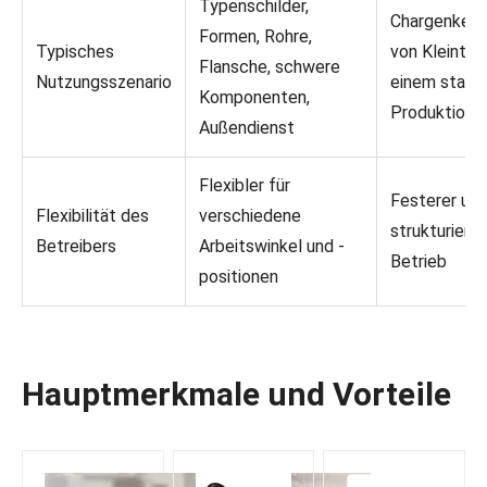
Typenschilder,
Chargenkenn
Formen, Rohre,
Typisches
von Kleinteil
Flansche, schwere
Nutzungsszenario
einem stabil
Komponenten,
Produktions
Außendienst
Flexibler für
Festerer un
Flexibilität des
verschiedene
strukturierte
Betreibers
Arbeitswinkel und -
Betrieb
positionen
Hauptmerkmale und Vorteile