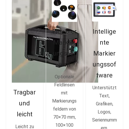
Flexibler
Intellige
Markier
nte
ungsber
Markier
eich
ungssof
tware
Optionale
Feldlinsen
Unterstützt
Tragbar
mit
Text,
Markierungs
und
Grafiken,
feldern von
Logos,
leicht
70×70 mm,
Seriennumm
100×100
Leicht zu
ern,