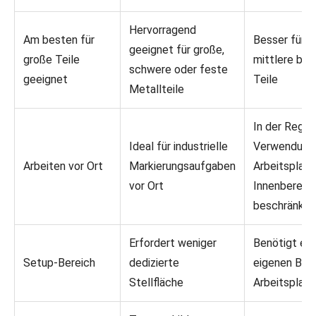
Hervorragend
Am besten für
Besser für kl
geeignet für große,
große Teile
mittlere be
schwere oder feste
geeignet
Teile
Metallteile
In der Regel
Ideal für industrielle
Verwendung
Arbeiten vor Ort
Markierungsaufgaben
Arbeitsplatz
vor Ort
Innenbereic
beschränkt
Erfordert weniger
Benötigt ein
Setup-Bereich
dedizierte
eigenen Ban
Stellfläche
Arbeitsplatz