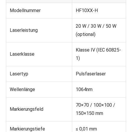
Modellnummer
HF10XX-H
20 W / 30 W / 50 W
Laserleistung
(optional)
Klasse IV (IEC 60825-
Laserklasse
1)
Lasertyp
Pulsfaserlaser
Wellenlänge
1064nm
70×70 / 100×100 /
Markierungsfeld
150×150 mm
Markierungstiefe
≤ 0,01 mm