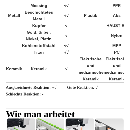
Messing
√√
PPR
Beschichtetes
Metall
√√
Plastik
Abs
Metall
Kupfer
√
HAUSTIER
Gold, Silber,
√
Nylon
Nickel, Platin
Kohlenstoffstahl
√√
MPP
Titan
√√
PC
Elektrische
Elektrische
und
und
Keramik
Keramik
√
medizinische
medizinische
Keramik
Keramik
Ausgezeichnete Reaktion: √√ Gute Reaktion: √
Schlechte Reaktion: -
Wie man arbeitet