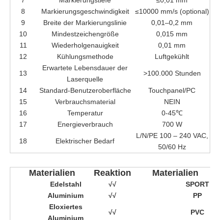
7
Markierungstiefe
≤0,01 mm
8
Markierungsgeschwindigkeit
≤10000 mm/s (optional)
9
Breite der Markierungslinie
0,01–0,2 mm
10
Mindestzeichengröße
0,015 mm
11
Wiederholgenauigkeit
0,01 mm
12
Kühlungsmethode
Luftgekühlt
Erwartete Lebensdauer der
13
>100.000 Stunden
Laserquelle
14
Standard-Benutzeroberfläche
Touchpanel/PC
15
Verbrauchsmaterial
NEIN
16
Temperatur
0-45℃
17
Energieverbrauch
700 W
L/N/PE 100 – 240 VAC,
18
Elektrischer Bedarf
50/60 Hz
Materialien
Reaktion
Materialien
Edelstahl
√√
SPORT
Aluminium
√√
PP
Eloxiertes
√√
PVC
Aluminium