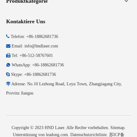
Produktkategorie
Kontaktiere Uns

Telefon: +86-18862681736

Email:
info@hndlaser.com

Tel: +86-512-58767601

WhatsApp: +86-18862681736

Skype: +86-18862681736

Adresse: No.10 Lezhong Road, Leyu Town, Zhangjiagang City,
Provinz Jiangsu
Copyright © 2023 HND Laser. Alle Rechte vorbehalten.
Sitemap
.
Unterstützung von
leadong.com
.
Datenschutzrichtlinie
.
苏ICP备