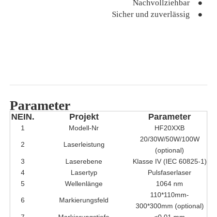
Nachvollziehbar ●
Sicher und zuverlässig ●
Parameter
NEIN.
Projekt
Parameter
1
Modell-Nr
HF20XXB
20/30W/50W/100W
2
Laserleistung
(optional)
3
Laserebene
Klasse IV (IEC 60825-1)
4
Lasertyp
Pulsfaserlaser
5
Wellenlänge
1064 nm
110*110mm-
6
Markierungsfeld
300*300mm (optional)