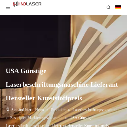
USA Günstige
Laserbeschriftungsmaschine Lieferant
Hersteller Kunststoffpreis
Sie sind hier:
Heim
»
Produkte
»
Laserbeschriftungsmaschine
»
Faserlaser-Markierungsmaschine
»
USA Günstige
Laserbeschriftungsmaschine Lieferant Hersteller Kunststoffpreis