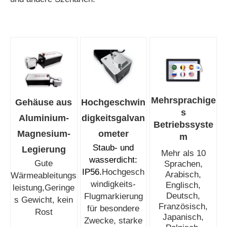
Mehrsprachige
Gehäuse aus
Hochgeschwin
s
Aluminium-
digkeitsgalvan
Betriebssyste
Magnesium-
ometer
m
Staub- und
Legierung
Mehr als 10
wasserdicht:
Gute
Sprachen,
IP56.
Hochgesch
Arabisch,
Wärmeableitungs
windigkeits-
Englisch,
leistung,
Geringe
Deutsch,
Flugmarkierung
s Gewicht, kein
Französisch,
für besondere
Rost
Japanisch,
Zwecke, starke